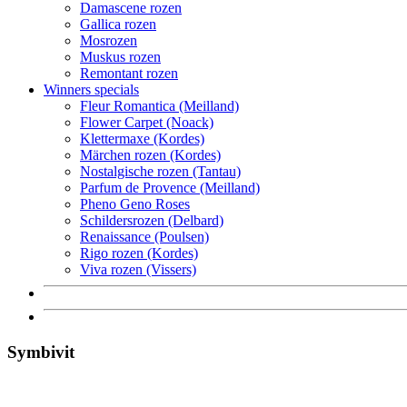
Damascene rozen
Gallica rozen
Mosrozen
Muskus rozen
Remontant rozen
Winners specials
Fleur Romantica (Meilland)
Flower Carpet (Noack)
Klettermaxe (Kordes)
Märchen rozen (Kordes)
Nostalgische rozen (Tantau)
Parfum de Provence (Meilland)
Pheno Geno Roses
Schildersrozen (Delbard)
Renaissance (Poulsen)
Rigo rozen (Kordes)
Viva rozen (Vissers)
Symbivit