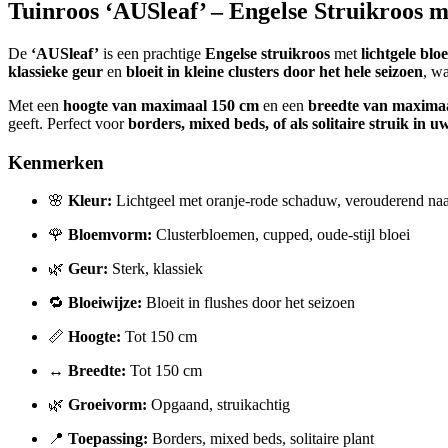
Tuinroos ‘AUSleaf’ – Engelse Struikroos 
De
‘AUSleaf’
is een prachtige
Engelse struikroos
met
lichtgele bl
klassieke geur
en
bloeit in kleine clusters door het hele seizoen
, w
Met een
hoogte van maximaal 150 cm
en een
breedte van maxima
geeft. Perfect voor
borders, mixed beds, of als solitaire struik in u
Kenmerken
🌸
Kleur:
Lichtgeel met oranje-rode schaduw, verouderend na
🌹
Bloemvorm:
Clusterbloemen, cupped, oude-stijl bloei
🌿
Geur:
Sterk, klassiek
🔁
Bloeiwijze:
Bloeit in flushes door het seizoen
📏
Hoogte:
Tot 150 cm
↔️
Breedte:
Tot 150 cm
🌿
Groeivorm:
Opgaand, struikachtig
📍
Toepassing:
Borders, mixed beds, solitaire plant