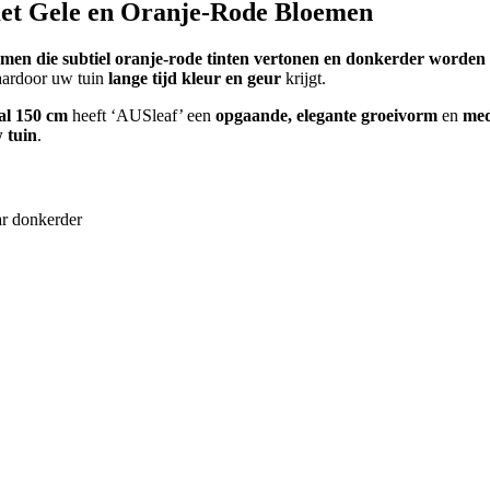
met Gele en Oranje-Rode Bloemen
oemen die subtiel oranje-rode tinten vertonen en donkerder worde
aardoor uw tuin
lange tijd kleur en geur
krijgt.
al 150 cm
heeft ‘AUSleaf’ een
opgaande, elegante groeivorm
en
med
w tuin
.
ar donkerder