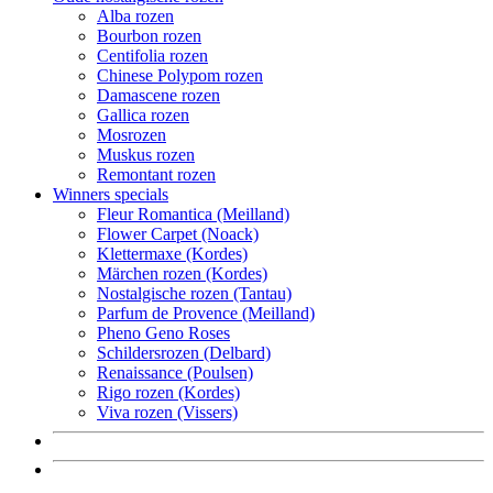
Alba rozen
Bourbon rozen
Centifolia rozen
Chinese Polypom rozen
Damascene rozen
Gallica rozen
Mosrozen
Muskus rozen
Remontant rozen
Winners specials
Fleur Romantica (Meilland)
Flower Carpet (Noack)
Klettermaxe (Kordes)
Märchen rozen (Kordes)
Nostalgische rozen (Tantau)
Parfum de Provence (Meilland)
Pheno Geno Roses
Schildersrozen (Delbard)
Renaissance (Poulsen)
Rigo rozen (Kordes)
Viva rozen (Vissers)