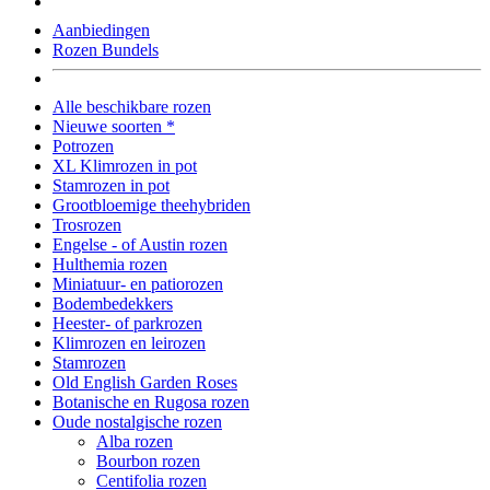
Aanbiedingen
Rozen Bundels
Alle beschikbare rozen
Nieuwe soorten *
Potrozen
XL Klimrozen in pot
Stamrozen in pot
Grootbloemige theehybriden
Trosrozen
Engelse - of Austin rozen
Hulthemia rozen
Miniatuur- en patiorozen
Bodembedekkers
Heester- of parkrozen
Klimrozen en leirozen
Stamrozen
Old English Garden Roses
Botanische en Rugosa rozen
Oude nostalgische rozen
Alba rozen
Bourbon rozen
Centifolia rozen