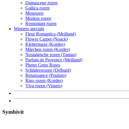
Damascene rozen
Gallica rozen
Mosrozen
Muskus rozen
Remontant rozen
Winners specials
Fleur Romantica (Meilland)
Flower Carpet (Noack)
Klettermaxe (Kordes)
Märchen rozen (Kordes)
Nostalgische rozen (Tantau)
Parfum de Provence (Meilland)
Pheno Geno Roses
Schildersrozen (Delbard)
Renaissance (Poulsen)
Rigo rozen (Kordes)
Viva rozen (Vissers)
Symbivit