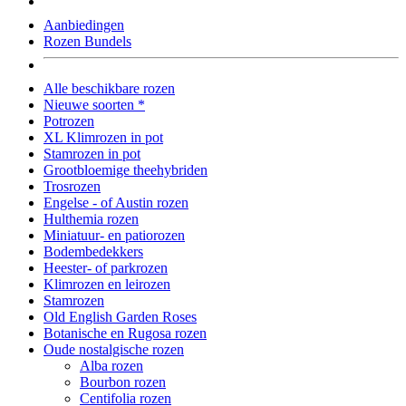
Aanbiedingen
Rozen Bundels
Alle beschikbare rozen
Nieuwe soorten *
Potrozen
XL Klimrozen in pot
Stamrozen in pot
Grootbloemige theehybriden
Trosrozen
Engelse - of Austin rozen
Hulthemia rozen
Miniatuur- en patiorozen
Bodembedekkers
Heester- of parkrozen
Klimrozen en leirozen
Stamrozen
Old English Garden Roses
Botanische en Rugosa rozen
Oude nostalgische rozen
Alba rozen
Bourbon rozen
Centifolia rozen