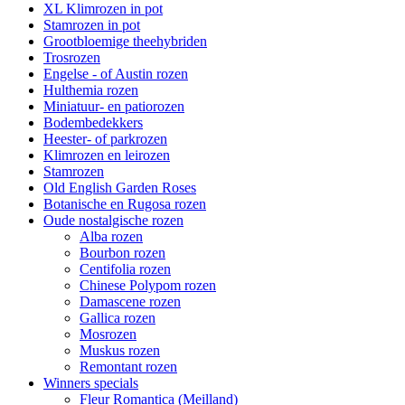
XL Klimrozen in pot
Stamrozen in pot
Grootbloemige theehybriden
Trosrozen
Engelse - of Austin rozen
Hulthemia rozen
Miniatuur- en patiorozen
Bodembedekkers
Heester- of parkrozen
Klimrozen en leirozen
Stamrozen
Old English Garden Roses
Botanische en Rugosa rozen
Oude nostalgische rozen
Alba rozen
Bourbon rozen
Centifolia rozen
Chinese Polypom rozen
Damascene rozen
Gallica rozen
Mosrozen
Muskus rozen
Remontant rozen
Winners specials
Fleur Romantica (Meilland)