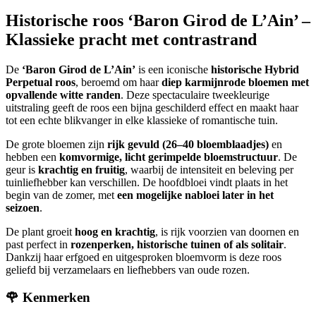
Historische roos
‘Baron Girod de L’Ain’
–
Klassieke pracht met contrastrand
De
‘Baron Girod de L’Ain’
is een iconische
historische Hybrid
Perpetual roos
, beroemd om haar
diep karmijnrode bloemen met
opvallende witte randen
. Deze spectaculaire tweekleurige
uitstraling geeft de roos een bijna geschilderd effect en maakt haar
tot een echte blikvanger in elke klassieke of romantische tuin.
De grote bloemen zijn
rijk gevuld (26–40 bloemblaadjes)
en
hebben een
komvormige, licht gerimpelde bloemstructuur
. De
geur is
krachtig en fruitig
, waarbij de intensiteit en beleving per
tuinliefhebber kan verschillen. De hoofd­bloei vindt plaats in het
begin van de zomer, met
een mogelijke nabloei later in het
seizoen
.
De plant groeit
hoog en krachtig
, is rijk voorzien van doornen en
past perfect in
rozenperken, historische tuinen of als solitair
.
Dankzij haar erfgoed en uitgesproken bloemvorm is deze roos
geliefd bij verzamelaars en liefhebbers van oude rozen.
🌹 Kenmerken