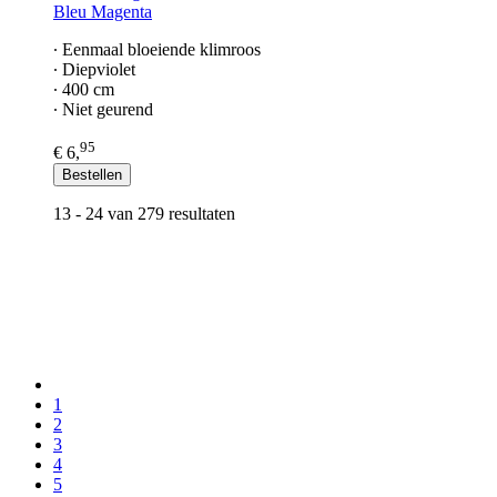
Bleu Magenta
∙ Eenmaal bloeiende klimroos
∙ Diepviolet
∙ 400 cm
∙ Niet geurend
95
€ 6,
Bestellen
13 - 24 van 279 resultaten
1
2
3
4
5