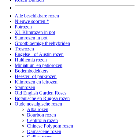
Alle beschikbare rozen
Nieuwe soorten *
Potrozen
XL Klimrozen in pot
Stamrozen in pot
Grootbloemige theehybriden
Trosrozen
Engelse - of Austin rozen
Hulthemia rozen
Miniatuur- en patiorozen
Bodembedekkers
Heester- of parkrozen
Klimrozen en leirozen
Stamrozen
Old English Garden Roses
Botanische en Rugosa rozen
Oude nostalgische rozen
Alba rozen
Bourbon rozen
Centifolia rozen
Chinese Polypom rozen
Damascene rozen
Gallica rozen