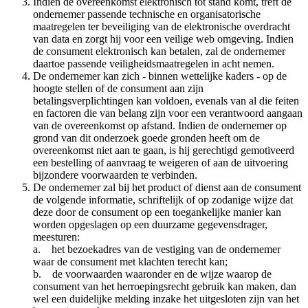
Indien de overeenkomst elektronisch tot stand komt, treft de
ondernemer passende technische en organisatorische
maatregelen ter beveiliging van de elektronische overdracht
van data en zorgt hij voor een veilige web omgeving. Indien
de consument elektronisch kan betalen, zal de ondernemer
daartoe passende veiligheidsmaatregelen in acht nemen.
De ondernemer kan zich - binnen wettelijke kaders - op de
hoogte stellen of de consument aan zijn
betalingsverplichtingen kan voldoen, evenals van al die feiten
en factoren die van belang zijn voor een verantwoord aangaan
van de overeenkomst op afstand. Indien de ondernemer op
grond van dit onderzoek goede gronden heeft om de
overeenkomst niet aan te gaan, is hij gerechtigd gemotiveerd
een bestelling of aanvraag te weigeren of aan de uitvoering
bijzondere voorwaarden te verbinden.
De ondernemer zal bij het product of dienst aan de consument
de volgende informatie, schriftelijk of op zodanige wijze dat
deze door de consument op een toegankelijke manier kan
worden opgeslagen op een duurzame gegevensdrager,
meesturen:
a. het bezoekadres van de vestiging van de ondernemer
waar de consument met klachten terecht kan;
b. de voorwaarden waaronder en de wijze waarop de
consument van het herroepingsrecht gebruik kan maken, dan
wel een duidelijke melding inzake het uitgesloten zijn van het