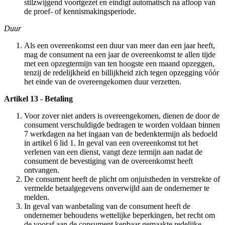
stilzwijgend voortgezet en eindigt automatisch na afloop van
de proef- of kennismakingsperiode.
Duur
Als een overeenkomst een duur van meer dan een jaar heeft,
mag de consument na een jaar de overeenkomst te allen tijde
met een opzegtermijn van ten hoogste een maand opzeggen,
tenzij de redelijkheid en billijkheid zich tegen opzegging vóór
het einde van de overeengekomen duur verzetten.
Artikel 13 - Betaling
Voor zover niet anders is overeengekomen, dienen de door de
consument verschuldigde bedragen te worden voldaan binnen
7 werkdagen na het ingaan van de bedenktermijn als bedoeld
in artikel 6 lid 1. In geval van een overeenkomst tot het
verlenen van een dienst, vangt deze termijn aan nadat de
consument de bevestiging van de overeenkomst heeft
ontvangen.
De consument heeft de plicht om onjuistheden in verstrekte of
vermelde betaalgegevens onverwijld aan de ondernemer te
melden.
In geval van wanbetaling van de consument heeft de
ondernemer behoudens wettelijke beperkingen, het recht om
de vooraf aan de consument kenbaar gemaakte redelijke