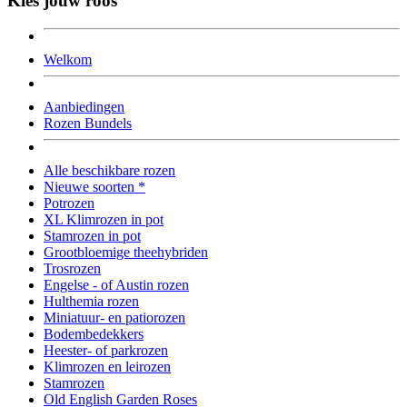
Kies jouw roos
Welkom
Aanbiedingen
Rozen Bundels
Alle beschikbare rozen
Nieuwe soorten *
Potrozen
XL Klimrozen in pot
Stamrozen in pot
Grootbloemige theehybriden
Trosrozen
Engelse - of Austin rozen
Hulthemia rozen
Miniatuur- en patiorozen
Bodembedekkers
Heester- of parkrozen
Klimrozen en leirozen
Stamrozen
Old English Garden Roses