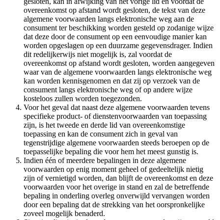
gesloten, kan in afwijking van het vorige lid en voordat de
overeenkomst op afstand wordt gesloten, de tekst van deze
algemene voorwaarden langs elektronische weg aan de
consument ter beschikking worden gesteld op zodanige wijze
dat deze door de consument op een eenvoudige manier kan
worden opgeslagen op een duurzame gegevensdrager. Indien
dit redelijkerwijs niet mogelijk is, zal voordat de
overeenkomst op afstand wordt gesloten, worden aangegeven
waar van de algemene voorwaarden langs elektronische weg
kan worden kennisgenomen en dat zij op verzoek van de
consument langs elektronische weg of op andere wijze
kosteloos zullen worden toegezonden.
Voor het geval dat naast deze algemene voorwaarden tevens
specifieke product- of dienstenvoorwaarden van toepassing
zijn, is het tweede en derde lid van overeenkomstige
toepassing en kan de consument zich in geval van
tegenstrijdige algemene voorwaarden steeds beroepen op de
toepasselijke bepaling die voor hem het meest gunstig is.
Indien één of meerdere bepalingen in deze algemene
voorwaarden op enig moment geheel of gedeeltelijk nietig
zijn of vernietigd worden, dan blijft de overeenkomst en deze
voorwaarden voor het overige in stand en zal de betreffende
bepaling in onderling overleg onverwijld vervangen worden
door een bepaling dat de strekking van het oorspronkelijke
zoveel mogelijk benaderd.