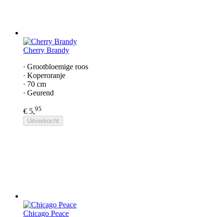
Cherry Brandy
∙ Grootbloemige roos
∙ Koperoranje
∙ 70 cm
∙ Geurend
95
€ 5,
Uitverkocht
Chicago Peace