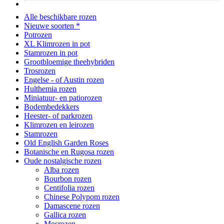
Alle beschikbare rozen
Nieuwe soorten *
Potrozen
XL Klimrozen in pot
Stamrozen in pot
Grootbloemige theehybriden
Trosrozen
Engelse - of Austin rozen
Hulthemia rozen
Miniatuur- en patiorozen
Bodembedekkers
Heester- of parkrozen
Klimrozen en leirozen
Stamrozen
Old English Garden Roses
Botanische en Rugosa rozen
Oude nostalgische rozen
Alba rozen
Bourbon rozen
Centifolia rozen
Chinese Polypom rozen
Damascene rozen
Gallica rozen
Mosrozen