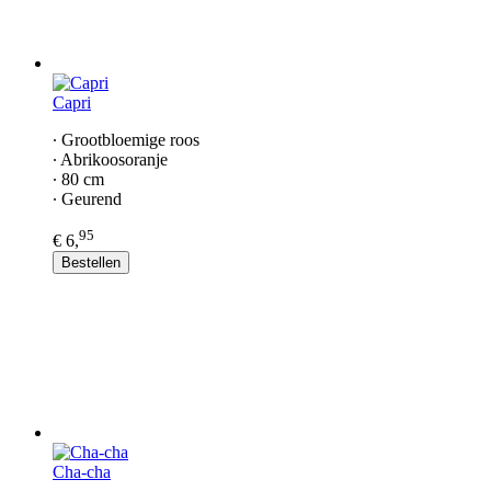
Capri
∙ Grootbloemige roos
∙ Abrikoosoranje
∙ 80 cm
∙ Geurend
95
€ 6,
Bestellen
Cha-cha