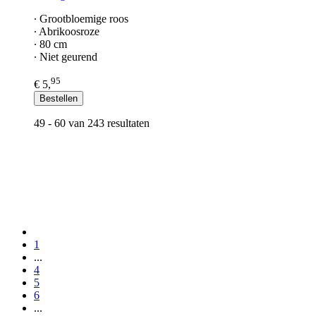
∙ Grootbloemige roos
∙ Abrikoosroze
∙ 80 cm
∙ Niet geurend
95
€ 5,
Bestellen
49 - 60 van 243 resultaten
1
...
4
5
6
...