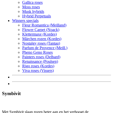
Gallica roses
Moss roses
Musk hybrids
Hybrid Perpetuals
Winners specials
Fleur Romantica (Meilland)
Flower Carpet (Noack)
Klettermaxe (Kordes)
Märchen rozen (Kordes)
Nostalgy roses (Tantau)
Parfum de Provence (Meill.)
Pheno Geno Roses
Painters roses (Delbard)
Renaissance (Poulsen)
Rigo roses (Kordes)
Viva roses (Vissers)
Symbivit
Met Symbivit slaan rozen beter aan en het verhoogt de