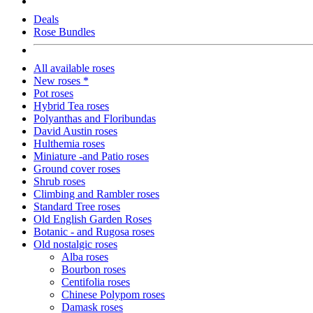
Deals
Rose Bundles
All available roses
New roses *
Pot roses
Hybrid Tea roses
Polyanthas and Floribundas
David Austin roses
Hulthemia roses
Miniature -and Patio roses
Ground cover roses
Shrub roses
Climbing and Rambler roses
Standard Tree roses
Old English Garden Roses
Botanic - and Rugosa roses
Old nostalgic roses
Alba roses
Bourbon roses
Centifolia roses
Chinese Polypom roses
Damask roses