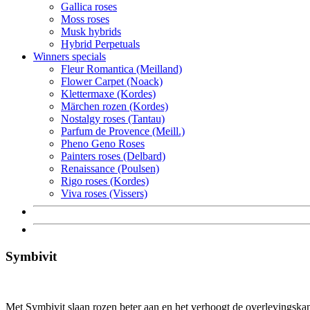
Gallica roses
Moss roses
Musk hybrids
Hybrid Perpetuals
Winners specials
Fleur Romantica (Meilland)
Flower Carpet (Noack)
Klettermaxe (Kordes)
Märchen rozen (Kordes)
Nostalgy roses (Tantau)
Parfum de Provence (Meill.)
Pheno Geno Roses
Painters roses (Delbard)
Renaissance (Poulsen)
Rigo roses (Kordes)
Viva roses (Vissers)
Symbivit
Met Symbivit slaan rozen beter aan en het verhoogt de overlevingskan