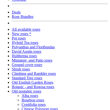
Deals
Rose Bundles
All available roses
New roses *
Pot roses
Hybrid Tea roses
Polyanthas and Floribundas
David Austin roses
Hulthemia roses
Miniature -and Patio roses
Ground cover roses
Shrub roses
Climbing and Rambler roses
Standard Tree roses
Old English Garden Roses
Botanic - and Rugosa roses
Old nostalgic roses
Alba roses
Bourbon roses
Centifolia roses
Chinese Polypom roses