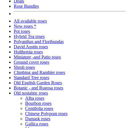
Deals
Rose Bundles
All available roses
New roses *
Pot roses
Hybrid Tea roses
Polyanthas and Floribundas
David Austin roses
Hulthemia roses
Miniature -and Patio roses
Ground cover roses
Shrub roses
Climbing and Rambler roses
Standard Tree roses
Old English Garden Roses
Botanic - and Rugosa roses
Old nostalgic roses
Alba roses
Bourbon roses
Centifolia roses
Chinese Polypom roses
Damask roses
Gallica roses