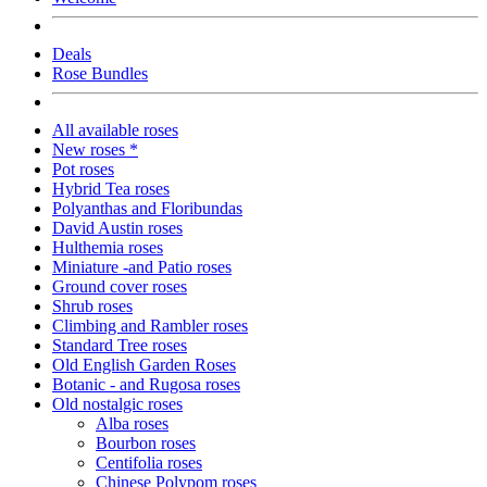
Deals
Rose Bundles
All available roses
New roses *
Pot roses
Hybrid Tea roses
Polyanthas and Floribundas
David Austin roses
Hulthemia roses
Miniature -and Patio roses
Ground cover roses
Shrub roses
Climbing and Rambler roses
Standard Tree roses
Old English Garden Roses
Botanic - and Rugosa roses
Old nostalgic roses
Alba roses
Bourbon roses
Centifolia roses
Chinese Polypom roses